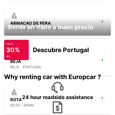
ARMACAO DE PERA
Rente en Italia a buen precio
PORCHES-LAGOA - PORTUGAL
Hasta
30%
Descubre Portugal
dto
BEJA
BEJA - PORTUGAL
Why renting car with Europcar ?
24 hour roadside assistance
ROTA
ROTA - SPAIN