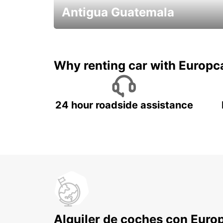
Antigua Guatemala
Historia,volcanes, y café!
Why renting car with Europc
24 hour roadside assistance
Alquiler de coches con Euro