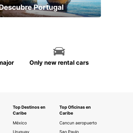
Descubre Portugal
Reserva con antelación y sin
preocupaciones
major
Only new rental cars
Top Destinos en
Top Oficinas en
Caribe
Caribe
México
Cancun aeropuerto
Uruguay
Sao Paulo