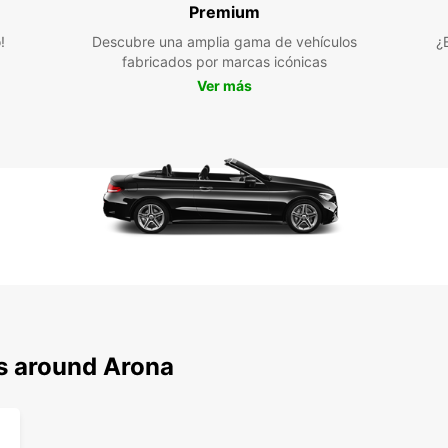
Premium
nuestr
person
!
Descubre una amplia gama de vehículos
¿
tranqu
fabricados por marcas icónicas
Ver más
¡Reser
hoy mi
Teneri
descub
ciuda
ns around Arona