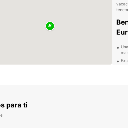
vacaci
tenemo
Ben
Eur
Una
man
Exc
exp
Loc
una
Fle
a s
Fac
s para ti
rápi
os
No imp
la ciu
Europc