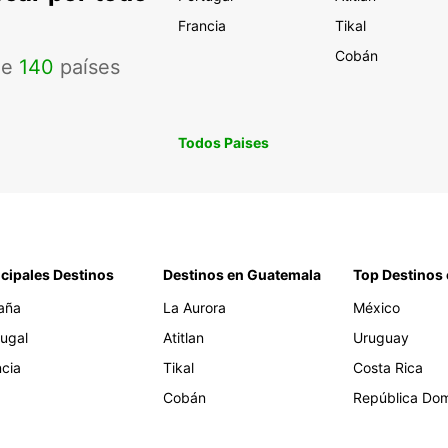
Francia
Tikal
Cobán
de
140
países
Todos Paises
ncipales Destinos
Destinos en Guatemala
Top Destinos 
aña
La Aurora
México
tugal
Atitlan
Uruguay
ncia
Tikal
Costa Rica
Cobán
República Dom