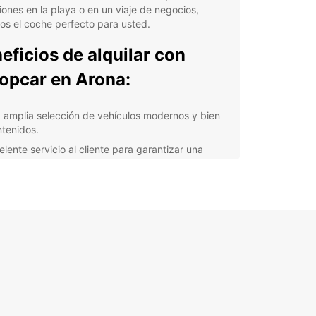
ones en la playa o en un viaje de negocios,
s el coche perfecto para usted.
eficios de alquilar con
opcar en Arona:
 amplia selección de vehículos modernos y bien
tenidos.
elente servicio al cliente para garantizar una
eriencia sin problemas.
alización conveniente en el centro de Arona para
 fácil recogida y devolución.
xibilidad en los horarios de alquiler para adaptarse
us necesidades.
ilidad de reserva en línea para una experiencia
da y sencilla.
orta si necesita un coche pequeño para explorar
dad o un SUV espacioso para recorrer Tenerife,
ar tiene la solución perfecta para usted. Con