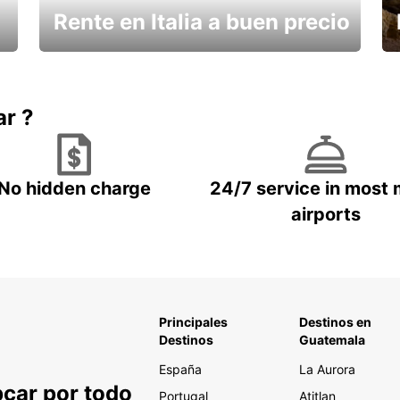
Rente en Italia a buen precio
¿Necesita un descanso?
ar ?
No hidden charge
24/7 service in most 
airports
Principales
Destinos en
Destinos
Guatemala
España
La Aurora
pcar por todo
Portugal
Atitlan