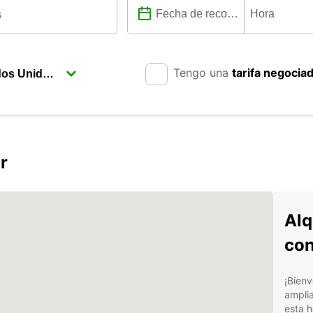
Tengo una
tarifa negocia
r
Alq
con
¡Bienv
amplia
esta h