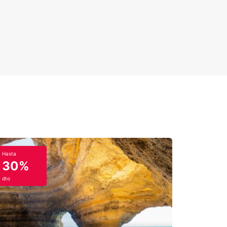
Hasta
30%
dto