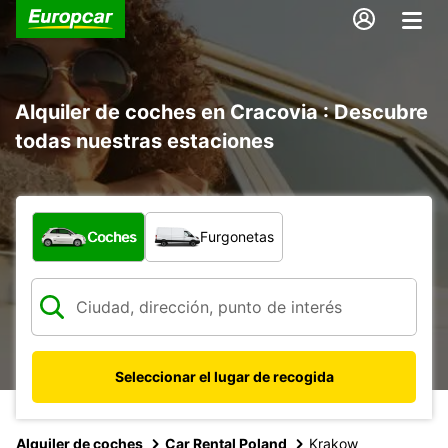
Alquiler de coches en Cracovia : Descubre
todas nuestras estaciones
¿Qué tipo de vehículo?
Coches
Furgonetas
Seleccionar el lugar de recogida
Alquiler de coches
Car Rental Poland
Krakow