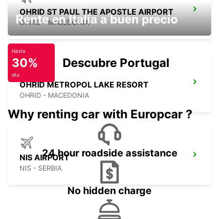
OHRID ST PAUL THE APOSTLE AIRPORT
Rente en Italia a buen precio
OHRID - MACEDONIA
Hasta
30%
Descubre Portugal
dto
OHRID METROPOL LAKE RESORT
OHRID - MACEDONIA
Why renting car with Europcar ?
24 hour roadside assistance
NIS AIRPORT
NIS - SERBIA
No hidden charge