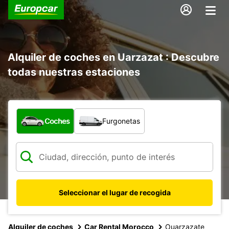
Alquiler de coches en Uarzazat : Descubre
todas nuestras estaciones
¿Qué tipo de vehículo?
Coches
Furgonetas
Seleccionar el lugar de recogida
Alquiler de coches
Car Rental Morocco
Ouarzazate