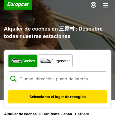
Alquiler de coches en 三原村 : Descubre
todas nuestras estaciones
¿Qué tipo de vehículo?
Coches
Furgonetas
Seleccionar el lugar de recogida
Alquiler de coches
Car Rental Japan
Mihara