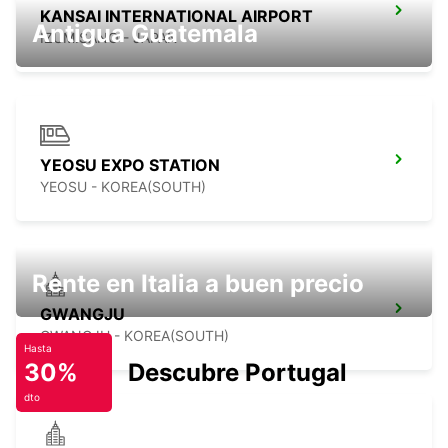
KANSAI INTERNATIONAL AIRPORT
Antigua Guatemala
IZUMISANO - JAPAN
YEOSU EXPO STATION
YEOSU - KOREA(SOUTH)
Rente en Italia a buen precio
GWANGJU
GWANGJU - KOREA(SOUTH)
Hasta
30%
Descubre Portugal
dto