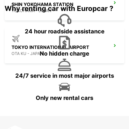
SHIN YOKOHAMA STATION
Why renting car with Europcar ?
YOKOHAMA - JAPAN
24 hour roadside assistance
TOKYO INTERNATIONAL AIRPORT
No hidden charge
OTA KU - JAPAN
24/7 service in most major airports
Only new rental cars