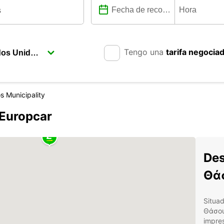
Tengo una
tarifa negocia
s Municipality
Europcar
Des
Θάσ
Situad
Θάσου 
impres