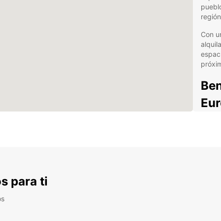
pueblo
región
Con u
alqui
espaci
próxi
Ben
Eur
Una
con
Asis
día
Ofi
s para ti
Θά
os
Ofe
hab