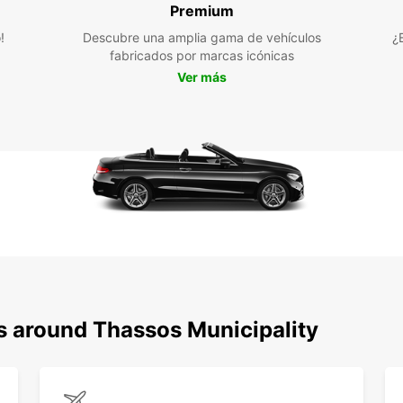
No imp
Premium
viaje 
!
Descubre una amplia gama de vehículos
¿
Europc
fabricados por marcas icónicas
¡Reser
descu
Ver más
ns around Thassos Municipality