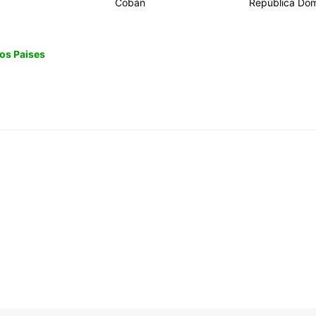
Cobán
República Dom
os Paises