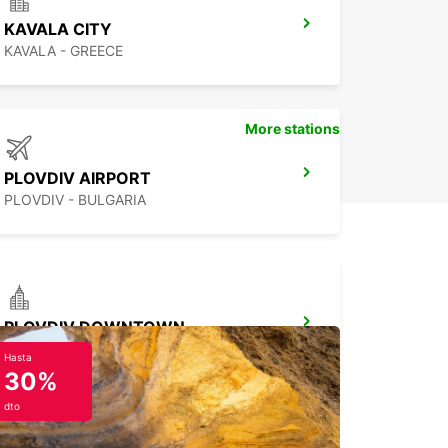
KAVALA CITY
KAVALA - GREECE
More stations
PLOVDIV AIRPORT
PLOVDIV - BULGARIA
PLOVDIV DOWNTOWN
PLOVDIV - BULGARIA
Hasta
30%
dto