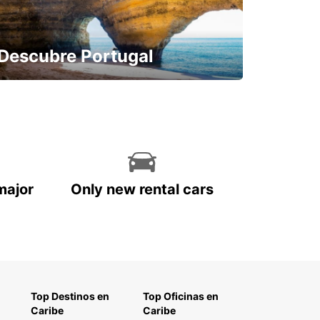
Descubre Portugal
Reserva con antelación y sin
preocupaciones
major
Only new rental cars
Top Destinos en
Top Oficinas en
Caribe
Caribe