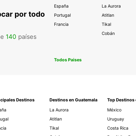
España
La Aurora
pcar por todo
Portugal
Atitlan
Francia
Tikal
Cobán
de
140
países
Todos Paises
ncipales Destinos
Destinos en Guatemala
Top Destinos 
aña
La Aurora
México
tugal
Atitlan
Uruguay
ncia
Tikal
Costa Rica