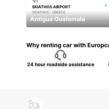
SKIATHOS AIRPORT
SKIATHOS - GREECE
Antigua Guatemala
Historia,volcanes, y café!
Why renting car with Europc
24 hour roadside assistance