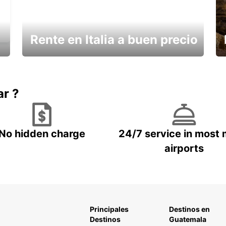
Rente en Italia a buen precio
¿Necesita un descanso?
ar ?
No hidden charge
24/7 service in most 
airports
Principales
Destinos en
Destinos
Guatemala