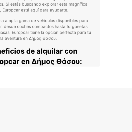
s. Si estás buscando explorar esta magnífica
, Europcar está aquí para ayudarte.
na amplia gama de vehículos disponibles para
lar, desde coches compactos hasta furgonetas
osas, Europcar tiene la opción perfecta para tu
ma aventura en Δήμος Θάσου.
eficios de alquilar con
opcar en Δήμος Θάσου:
 amplia selección de coches en excelentes
diciones
tencia en carretera las 24 horas del día, los 7
s de la semana
cinas convenientes ubicadas en todo Δήμος
σου
rtas especiales y descuentos para clientes
ituales