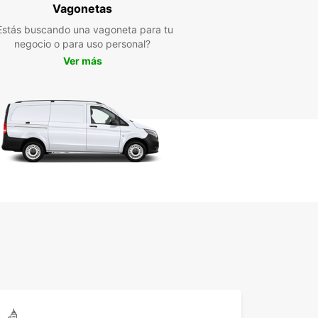
orta si estás de vacaciones en familia, en un
Vagonetas
de negocios o simplemente explorando la región,
Estás buscando una vagoneta para tu
ar tiene la solución de movilidad perfecta para ti.
negocio o para uso personal?
va tu coche de alquiler con Europcar hoy y
bre todo lo que Δήμος Θάσου tiene para ofrecer!
Ver más