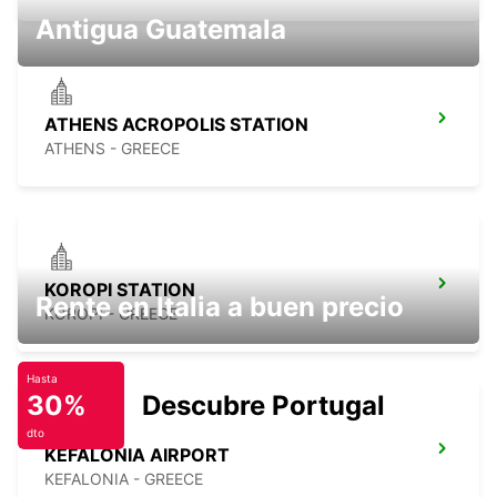
Antigua Guatemala
ATHENS ACROPOLIS STATION
ATHENS - GREECE
KOROPI STATION
Rente en Italia a buen precio
KOROPI - GREECE
Hasta
30%
Descubre Portugal
dto
KEFALONIA AIRPORT
KEFALONIA - GREECE