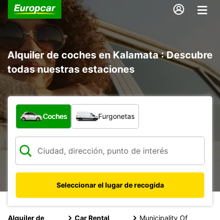
Alquiler de coches en Kalamata : Descubre
todas nuestras estaciones
¿Qué tipo de vehículo?
Coches
Furgonetas
Seleccionar el lugar de recogida
Alquiler de
Car Rental
Municipality Of