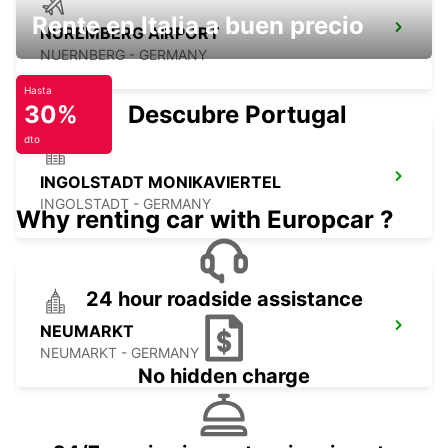
Rente en Italia a buen precio
NUREMBERG AIRPORT
NUERNBERG - GERMANY
Hasta
30%
Descubre Portugal
dto
INGOLSTADT MONIKAVIERTEL
INGOLSTADT - GERMANY
Why renting car with Europcar ?
24 hour roadside assistance
NEUMARKT
NEUMARKT - GERMANY
No hidden charge