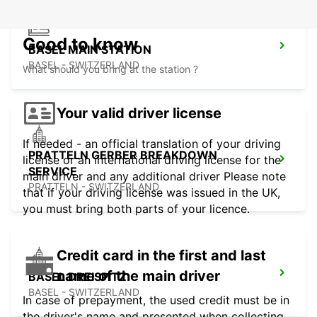
Good to know
BASEL MAIN STATION
BASEL - SWITZERLAND
What should you bring at the station ?
Your valid driver license
If needed - an official translation of your driving
PRATTELN GERBER BREAKDOWN
license or an international driving license for the
SERVICE
main driver and any additional driver Please note
PRATTELN - SWITZERLAND
that if your driving license was issued in the UK,
you must bring both parts of your licence.
Credit card in the first and last
name of the main driver
BASEL DREISPITZ
BASEL - SWITZERLAND
In case of prepayment, the used credit must be in
the driver's name and presented when collecting