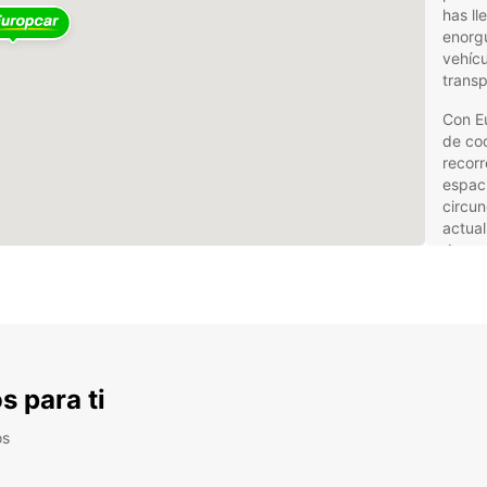
has ll
enorg
vehícu
transp
Con Eu
de coc
recorr
espaci
circun
actual
de un 
Además
esforz
excepc
ayudar
necesi
s para ti
requie
sin co
os
Amp