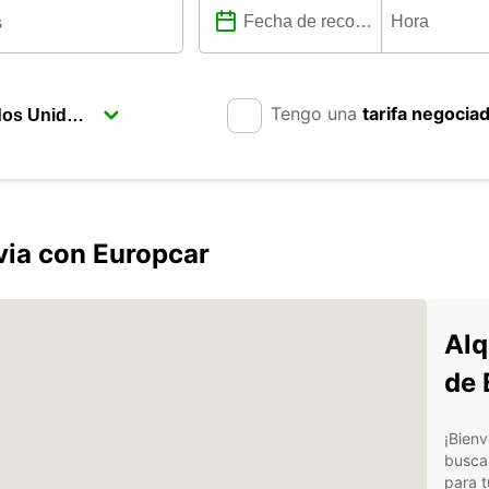
Tengo una
tarifa negocia
via con Europcar
Alq
de 
¡Bienv
buscan
para t