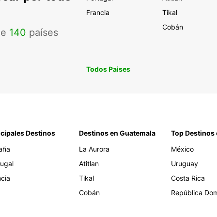
Francia
Tikal
Cobán
de
140
países
Todos Paises
ncipales Destinos
Destinos en Guatemala
Top Destinos 
aña
La Aurora
México
tugal
Atitlan
Uruguay
ncia
Tikal
Costa Rica
Cobán
República Dom