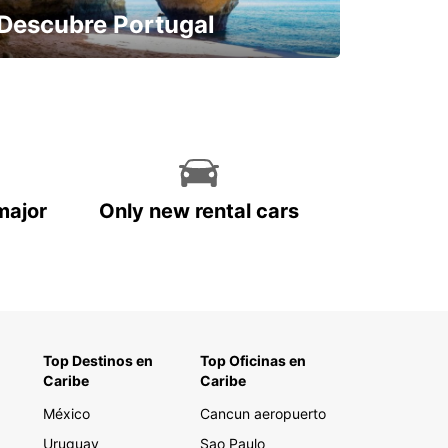
Descubre Portugal
Reserva con antelación y sin
preocupaciones
major
Only new rental cars
Top Destinos en
Top Oficinas en
Caribe
Caribe
México
Cancun aeropuerto
Uruguay
Sao Paulo