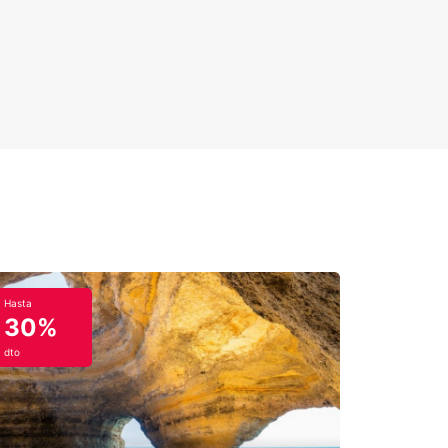
Hasta
30%
dto