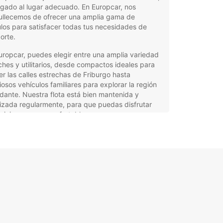
egado al lugar adecuado. En Europcar, nos
ullecemos de ofrecer una amplia gama de
los para satisfacer todas tus necesidades de
orte.
ropcar, puedes elegir entre una amplia variedad
hes y utilitarios, desde compactos ideales para
er las calles estrechas de Friburgo hasta
osos vehículos familiares para explorar la región
dante. Nuestra flota está bien mantenida y
izada regularmente, para que puedas disfrutar
viaje seguro y confortable.
, en Europcar Friburgo de Brisgovia, nos
amos por ofrecer un servicio al cliente
ional. Nuestro equipo local estará encantado de
te a seleccionar el vehículo perfecto para tus
dades y brindarte toda la información que
ras para que tengas una experiencia de alquiler
mplicaciones.
lia selección de coches y utilitarios