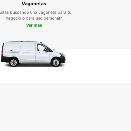
ta bien mantenida y actualizada
Vagonetas
vicio al cliente excepcional
Estás buscando una vagoneta para tu
stencia local personalizada
negocio o para uso personal?
orta si estás de vacaciones en Friburgo de
Ver más
via o si necesitas un vehículo para un viaje de
os, Europcar tiene la solución perfecta para ti.
va tu coche de alquiler con nosotros y comienza
orar esta encantadora ciudad y sus alrededores
ismo!