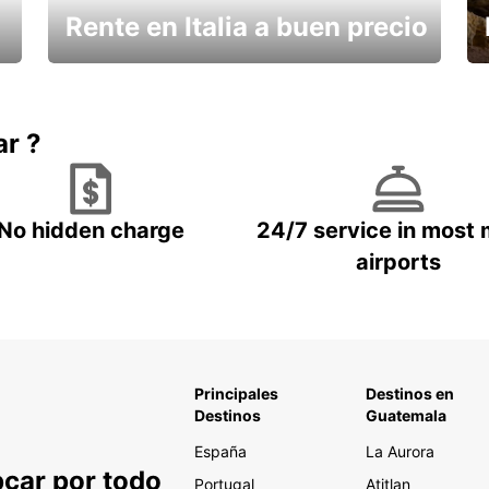
Rente en Italia a buen precio
¿Necesita un descanso?
ar ?
No hidden charge
24/7 service in most 
airports
Principales
Destinos en
Destinos
Guatemala
España
La Aurora
pcar por todo
Portugal
Atitlan