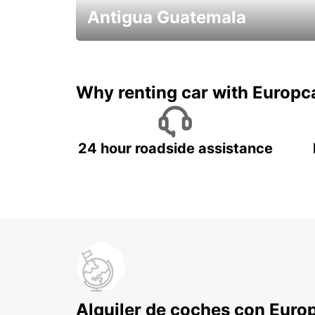
Antigua Guatemala
Historia,volcanes, y café!
Why renting car with Europc
24 hour roadside assistance
Alquiler de coches con Euro