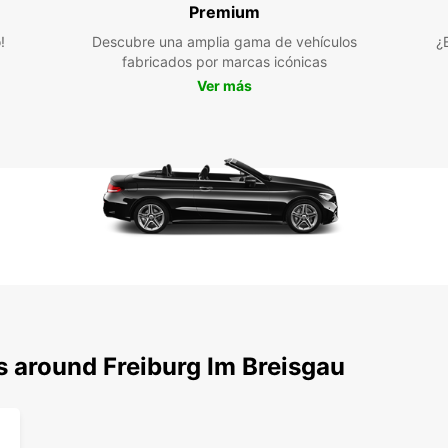
Flo
Premium
Ser
!
Descubre una amplia gama de vehículos
¿
Asi
fabricados por marcas icónicas
Ver más
No imp
Brisgo
negoci
¡Reser
a expl
hoy m
s around Freiburg Im Breisgau