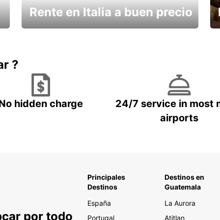
Rente en Italia a buen precio
¿Necesita un descanso?
ar ?
No hidden charge
24/7 service in most 
airports
Principales
Destinos en
Destinos
Guatemala
España
La Aurora
pcar por todo
Portugal
Atitlan