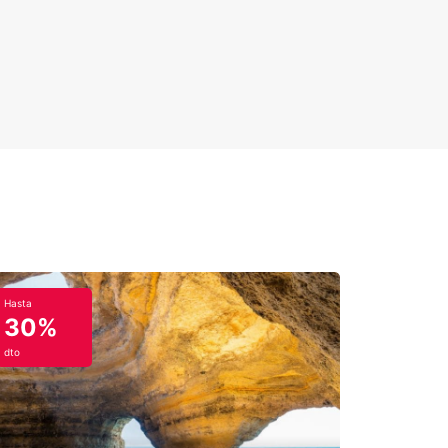
Hasta
30%
dto