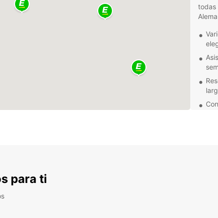
todas 
Alema
Var
eleg
Asis
sem
Res
lar
Con
ocu
Nuestr
alquil
calida
mover
sus al
s para ti
Ya se
trasla
os
Europc
furgon