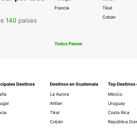
Francia
Tikal
Cobán
de
140
países
Todos Paises
ncipales Destinos
Destinos en Guatemala
Top Destinos 
aña
La Aurora
México
tugal
Atitlan
Uruguay
ncia
Tikal
Costa Rica
Cobán
República Dom