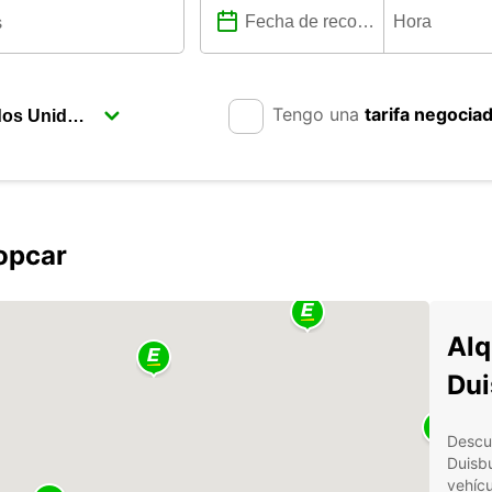
Tengo una
tarifa negocia
opcar
Alq
Dui
Descub
Duisbu
vehícu