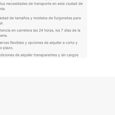
tus necesidades de transporte en esta ciudad de
nia.
iedad de tamaños y modelos de furgonetas para
ir.
tencia en carretera las 24 horas, los 7 días de la
ana.
ervas flexibles y opciones de alquiler a corto y
go plazo.
diciones de alquiler transparentes y sin cargos
ltos.
o objetivo es brindarte la mejor experiencia de
er de furgonetas en Duisburgo, con un servicio de
d y vehículos confiables para que puedas
te con comodidad y seguridad por la ciudad y
rededores.
a que necesites una furgoneta para mudanzas,
dar mercancías o realizar un viaje en grupo,
ar tiene la solución perfecta para ti. ¡Reserva tu
eta en Duisburgo con Europcar y facilita tus