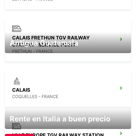
CALAIS FRETHUN TGV RAILWAY
Antigua Guatemala
STATION - SERVICE POINT
FRETHUN - FRANCE
CALAIS
COQUELLES - FRANCE
Rente en Italia a buen precio
LILLE EUROPE TGV RAILWAY STATION