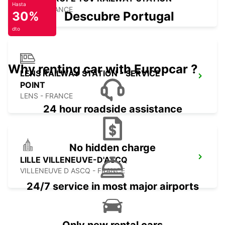
Hasta
LILLE - FRANCE
30%
Descubre Portugal
dto
Why renting car with Europcar ?
LENS RAILWAY STATION - SERVICE
POINT
LENS - FRANCE
24 hour roadside assistance
No hidden charge
LILLE VILLENEUVE-D'ASCQ
VILLENEUVE D ASCQ - FRANCE
24/7 service in most major airports