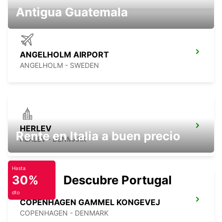
Antigua Guatemala
ANGELHOLM AIRPORT
ANGELHOLM - SWEDEN
HERLEV
Rente en Italia a buen precio
HERLEV - DENMARK
Hasta
30%
Descubre Portugal
dto
COPENHAGEN GAMMEL KONGEVEJ
COPENHAGEN - DENMARK