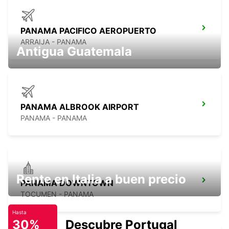
PANAMA PACIFICO AEROPUERTO
ARRAIJA - PANAMA
Antigua Guatemala
PANAMA ALBROOK AIRPORT
PANAMA - PANAMA
Rente en Italia a buen precio
PANAMA DOWNTOWN
TOCUMEN - PANAMA
Hasta
30%
Descubre Portugal