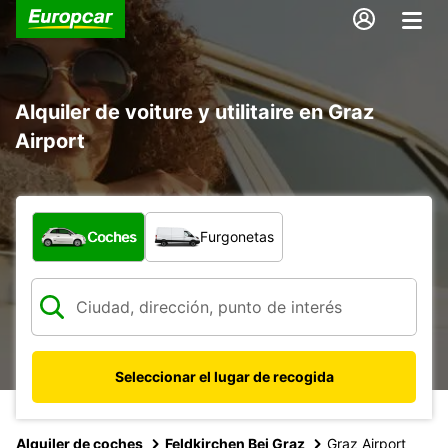
Alquiler de voiture y utilitaire en Graz
Airport
¿Qué tipo de vehículo?
Coches
Furgonetas
Seleccionar el lugar de recogida
Alquiler de coches
Feldkirchen Bei Graz
Graz Airport