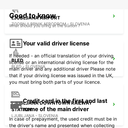
Good to know
LJUBLJANA AIRPORT
ZGORNJI BRNIK AERODROM - SLOVENIA
What should you bring at the station ?
Your valid driver license
If needed - an official translation of your driving
BLED
license or an international driving license for the
BLED - SLOVENIA
main driver and any additional driver Please note
that if your driving license was issued in the UK,
you must bring both parts of your licence.
Credit card in the first and last
LJUBLJANA DOWNTOWN RAILWAY
name of the main driver
STATION
LJUBLJANA - SLOVENIA
In case of prepayment, the used credit must be in
the driver's name and presented when collecting