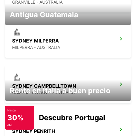
GRANVILLE - AUSTRALIA
Antigua Guatemala
SYDNEY MILPERRA
MILPERRA - AUSTRALIA
SYDNEY CAMPBELLTOWN
Rente en Italia a buen precio
CAMPBELLTOWN - AUSTRALIA
Hasta
30%
Descubre Portugal
dto
SYDNEY PENRITH