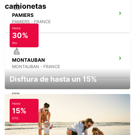
camionetas
PAMIERS
PAMIERS - FRANCE
Hasta
30%
dto.
MONTAUBAN
MONTAUBAN - FRANCE
Disftura de hasta un 15%
Hasta
MONTAUBAN RAILWAY STATION
15%
MONTAUBAN - FRANCE
DTO.