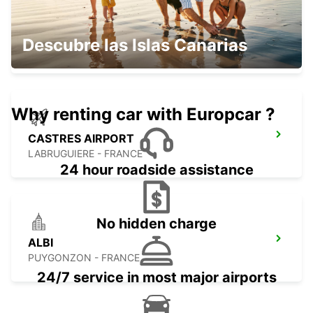
CASTRES
Descubre las Islas Canarias
CASTRES - FRANCE
Why renting car with Europcar ?
CASTRES AIRPORT
LABRUGUIERE - FRANCE
24 hour roadside assistance
No hidden charge
ALBI
PUYGONZON - FRANCE
24/7 service in most major airports