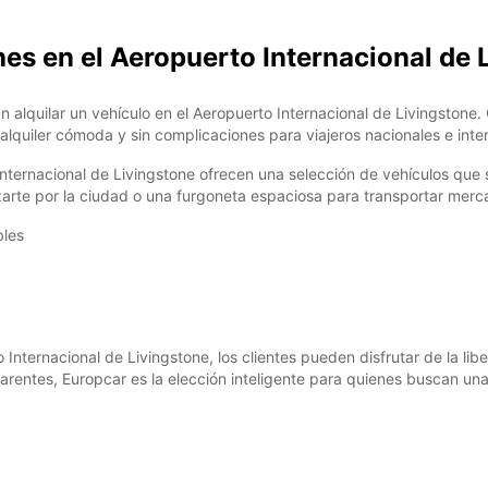
*Con c
Estos 
hes en el Aeropuerto Internacional de 
días fe
an alquilar un vehículo en el Aeropuerto Internacional de Livingston
alquiler cómoda y sin complicaciones para viajeros nacionales e inte
Internacional de Livingstone ofrecen una selección de vehículos que
te por la ciudad o una furgoneta espaciosa para transportar mercanc
bles
 Internacional de Livingstone, los clientes pueden disfrutar de la libe
arentes, Europcar es la elección inteligente para quienes buscan una