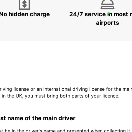
No hidden charge
24/7 service in most 
FRANCISTOWN AIRPORT
FRANCISTOWN - BOTSWANA
airports
driving license or an international driving license for the ma
d in the UK, you must bring both parts of your licence.
last name of the main driver
t be in the driver's name and presented when collecting it