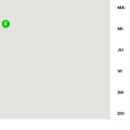
MA:
MI:
JU:
VI:
SA:
DO: