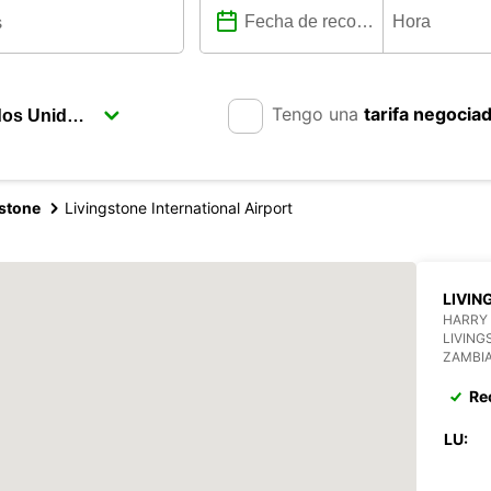
Tengo una
tarifa negocia
gstone
Livingstone International Airport
LIVIN
HARRY
LIVING
ZAMBI
Re
LU: