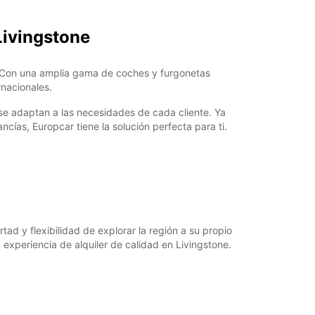
argos extras
horarios de apertura pueden variar debido a los
Livingstone
stivos.
e. Con una amplia gama de coches y furgonetas
+260 (212) 627800
rnacionales.
 se adaptan a las necesidades de cada cliente. Ya
Cómo llegar
ías, Europcar tiene la solución perfecta para ti.
rtad y flexibilidad de explorar la región a su propio
 experiencia de alquiler de calidad en Livingstone.