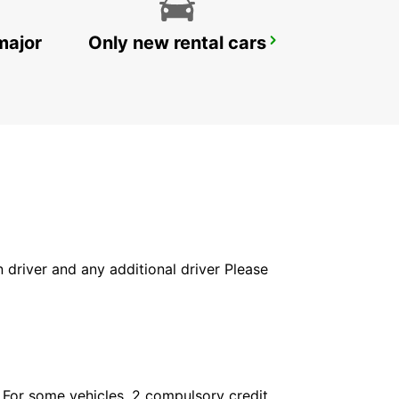
major
Only new rental cars
HARARE OFFICE
HARARE - ZIMBABWE
in driver and any additional driver Please
. For some vehicles, 2 compulsory credit