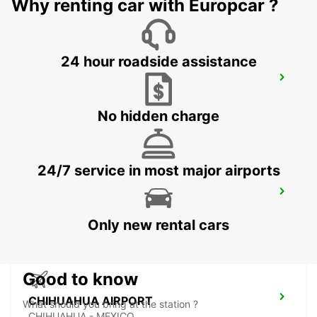
Why renting car with Europcar ?
24 hour roadside assistance
DALLAS FORT WORTH INTERNATIONAL
AIRPORT
DALLAS - UNITED STATES OF AMERICA
No hidden charge
24/7 service in most major airports
MEXICALI AIRPORT
MEXICALI - MEXICO
Only new rental cars
Good to know
CHIHUAHUA AIRPORT
What should you bring at the station ?
CHIHUAHUA - MEXICO