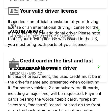
Your valid driver license
If needed - an official translation of your driving
license or an international driving license for the
AUSTIN AIRPORT
main driver and any additional driver Please note
AUSTIN - UNITED STATES OF AMERICA
that if your driving license was issued in the UK,
you must bring both parts of your licence.
Credit card in the first and last
name of the main driver
MEXICALI DOWNTOWN
MEXICALI - MEXICO
In case of prepayment, the used credit must be in
the driver's name and presented when collecting
it. For some vehicles, 2 compulsory credit cards,
including a major one, will be requested. Payment
cards bearing the words "debit card", "prepaid",
"electron", "maestro", "ecard" printed on the front
or on the back of your card are not accepted