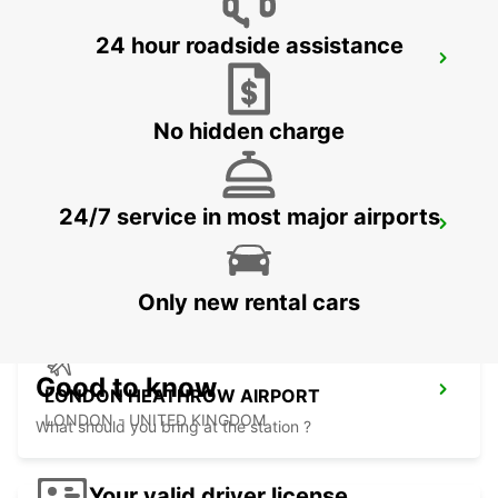
24 hour roadside assistance
NORTHAMPTON
NORTHAMPTON - UNITED KINGDOM
No hidden charge
24/7 service in most major airports
WATFORD
WATFORD - UNITED KINGDOM
Only new rental cars
Good to know
LONDON HEATHROW AIRPORT
LONDON - UNITED KINGDOM
What should you bring at the station ?
Your valid driver license