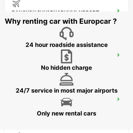
BANGKOK SUVARNABHUMI AIRPORT
BANGKOK - THAILAND
Why renting car with Europcar ?
24 hour roadside assistance
BANGKOK DOWNTOWN SUKHUMVIT
BANGKOK - THAILAND
No hidden charge
24/7 service in most major airports
BANGKOK RAMA 9 TC GREEN
BANGKOK - THAILAND
Only new rental cars