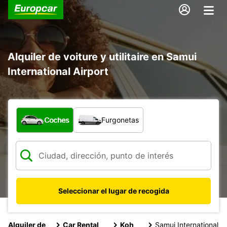
Alquiler de voiture y utilitaire en Samui
International Airport
¿Qué tipo de vehículo?
Coches
Furgonetas
Seleccionar el lugar de recogida
Alquiler de
Car Rental
Koh
Samui International