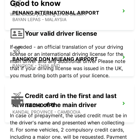
Good to know
PENANG INTERNATIONAL AIRPORT
What should you bring at the station ?
BAYAN LEPAS - MALAYSIA
Your valid driver license
If needed - an official translation of your driving
license or an international driving license for the
BANGKOK DON MUEANG AIRPORT
main driver and any additional driver Please note
BANGKOK - THAILAND
that if your driving license was issued in the UK,
you must bring both parts of your licence.
Credit card in the first and last
name of the main driver
NEW TECHO APT
KANDAL PROVINCE - CAMBODIA
In case of prepayment, the used credit must be in
the driver's name and presented when collecting
it. For some vehicles, 2 compulsory credit cards,
including a major one, will be requested. Payment