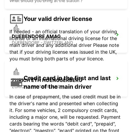
What should you bring at the station ?
Your valid driver license
If needed - an official translation of your driving
DUEBENDORF AMAG
license or an international driving license for the
DUEBENDORF - SWITZERLAND
main driver and any additional driver Please note
that if your driving license was issued in the UK,
you must bring both parts of your licence.
Credit card in the first and last
ZURICH ETH HOENGGERBERG
name of the main driver
ZURICH - SWITZERLAND
In case of prepayment, the used credit must be in
the driver's name and presented when collecting
it. For some vehicles, 2 compulsory credit cards,
including a major one, will be requested. Payment
cards bearing the words "debit card", "prepaid",
"electron", "maestro", "ecard" printed on the front