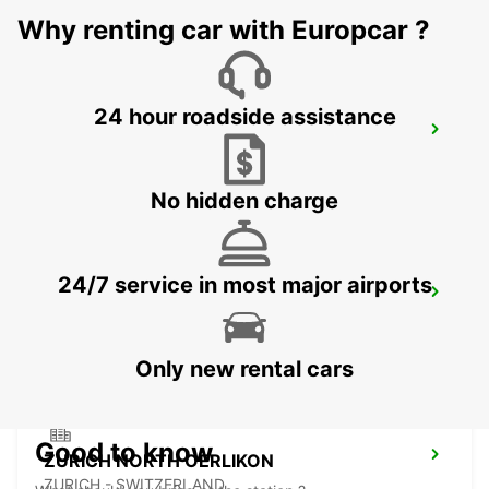
Why renting car with Europcar ?
24 hour roadside assistance
KLOTEN AMAG
KLOTEN - SWITZERLAND
No hidden charge
24/7 service in most major airports
ZURICH KLOTEN AIRPORT
ZURICH - SWITZERLAND
Only new rental cars
Good to know
ZURICH NORTH OERLIKON
ZURICH - SWITZERLAND