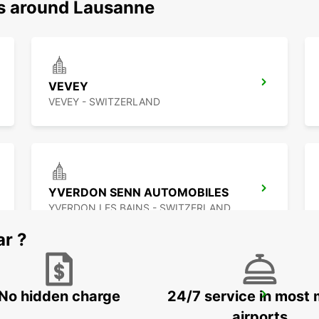
ns around Lausanne
VEVEY
VEVEY - SWITZERLAND
YVERDON SENN AUTOMOBILES
YVERDON LES BAINS - SWITZERLAND
ar ?
No hidden charge
24/7 service in most 
BEX GARAGE DU RHONE
BEX - SWITZERLAND
airports