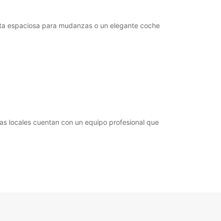
argos extras
horarios de apertura pueden variar debido a los
neta espaciosa para mudanzas o un elegante coche
stivos.
+41 (21) 3199040
Cómo llegar
as locales cuentan con un equipo profesional que