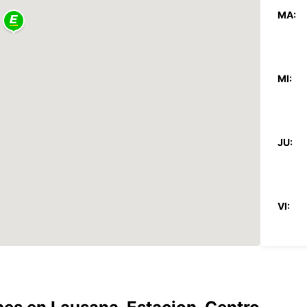
MA:
MI:
JU:
VI:
SA:
DO: