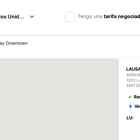
Tengo una
tarifa negocia
way Downtown
LAUS
AVENU
1003 
SWITZ
Re
Ve
LU: