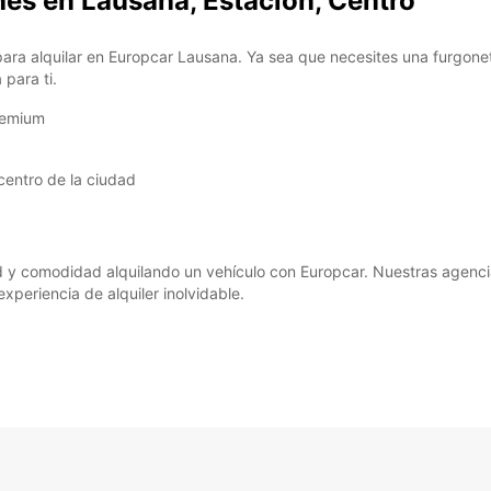
hes en Lausana, Estacion, Centro
*Con c
Estos 
para alquilar en Europcar Lausana. Ya sea que necesites una furgo
días fe
para ti.
remium
 centro de la ciudad
ad y comodidad alquilando un vehículo con Europcar. Nuestras agenci
xperiencia de alquiler inolvidable.