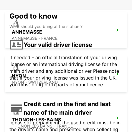
Good to know
What should you bring at the station ?
ANNEMASSE
ANNEMASSE - FRANCE
Your valid driver license
If needed - an official translation of your driving
license or an international driving license for the
main driver and any additional driver Please note
NYON
that if your driving license was issued in the UK,
NYON - SWITZERLAND
you must bring both parts of your licence.
Credit card in the first and last
name of the main driver
THONON-LES-BAINS
In case of prepayment, the used credit must be in
THONON LES BAINS - FRANCE
the driver's name and presented when collecting