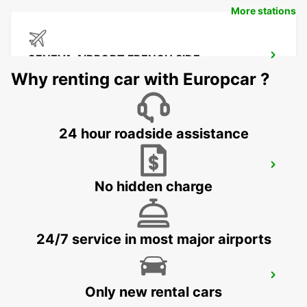
More stations
GENEVA AIRPORT FRENCH SIDE
FERNEY VOLTAIRE - FRANCE
Why renting car with Europcar ?
24 hour roadside assistance
GENEVA COINTRIN AIRPORT GVA SWISS
SIDE
No hidden charge
GENEVA - SWITZERLAND
24/7 service in most major airports
GENEVA VERNIER
Only new rental cars
VERNIER - SWITZERLAND