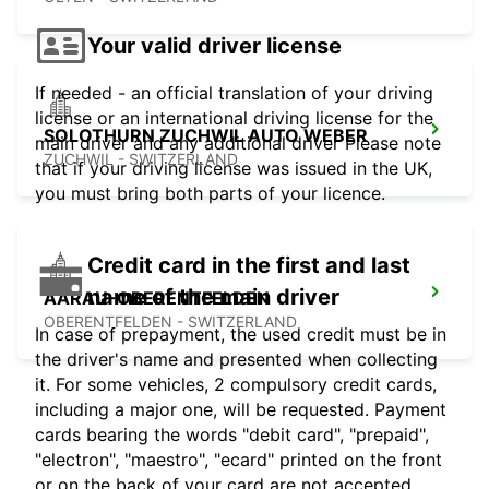
Your valid driver license
If needed - an official translation of your driving
license or an international driving license for the
SOLOTHURN ZUCHWIL AUTO WEBER
main driver and any additional driver Please note
ZUCHWIL - SWITZERLAND
that if your driving license was issued in the UK,
you must bring both parts of your licence.
Credit card in the first and last
name of the main driver
AARAU-OBERENTFELDEN
OBERENTFELDEN - SWITZERLAND
In case of prepayment, the used credit must be in
the driver's name and presented when collecting
it. For some vehicles, 2 compulsory credit cards,
including a major one, will be requested. Payment
cards bearing the words "debit card", "prepaid",
"electron", "maestro", "ecard" printed on the front
or on the back of your card are not accepted