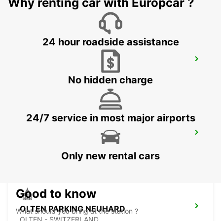
Why renting car with Europcar ?
24 hour roadside assistance
BASEL MULHOUSE AIRPORT
BASEL - SWITZERLAND
No hidden charge
24/7 service in most major airports
MULHOUSE AIRPORT
SAINT-LOUIS - FRANCE
Only new rental cars
Good to know
OLTEN PARKING NEUHARD
What should you bring at the station ?
OLTEN - SWITZERLAND