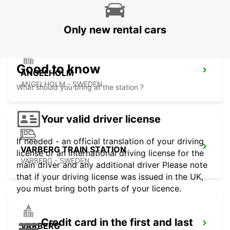
ANGELHOLM - SWEDEN
Only new rental cars
Good to know
ANGELHOLM
ANGELHOLM - SWEDEN
What should you bring at the station ?
Your valid driver license
If needed - an official translation of your driving
VARBERG TRAIN STATION
license or an international driving license for the
VARBERG - SWEDEN
main driver and any additional driver Please note
that if your driving license was issued in the UK,
you must bring both parts of your licence.
Credit card in the first and last
VARBERG