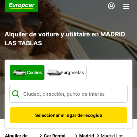
Alquiler de voiture y utilitaire en MADRID
LAS TABLAS
¿Qué tipo de vehículo?
Coches
Furgonetas
Seleccionar el lugar de recogida
Alquiler de
Car Rental
Madrid
Madrid Las