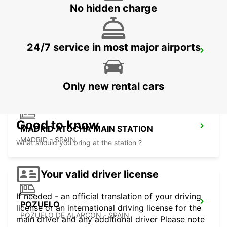
No hidden charge
24/7 service in most major airports
TRES CANTOS
TRES CANTOS - SPAIN
Only new rental cars
Good to know
MADRID ATOCHA MAIN STATION
MADRID - SPAIN
What should you bring at the station ?
Your valid driver license
If needed - an official translation of your driving
POZUELO
license or an international driving license for the
POZUELO DE ALARCON - SPAIN
main driver and any additional driver Please note