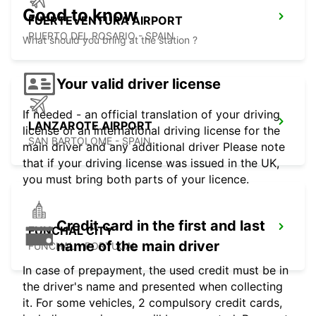
Good to know
FUERTEVENTURA AIRPORT
PUERTO DEL ROSARIO - SPAIN
What should you bring at the station ?
Your valid driver license
If needed - an official translation of your driving
LANZAROTE AIRPORT
license or an international driving license for the
SAN BARTOLOME - SPAIN
main driver and any additional driver Please note
that if your driving license was issued in the UK,
you must bring both parts of your licence.
Credit card in the first and last
FUNCHAL CITY
name of the main driver
FUNCHAL - PORTUGAL
In case of prepayment, the used credit must be in
the driver's name and presented when collecting
it. For some vehicles, 2 compulsory credit cards,