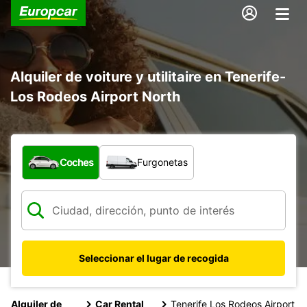
Alquiler de voiture y utilitaire en Tenerife-
Los Rodeos Airport North
¿Qué tipo de vehículo?
Coches
Furgonetas
Seleccionar el lugar de recogida
Alquiler de
Car Rental
Tenerife Los Rodeos Airport