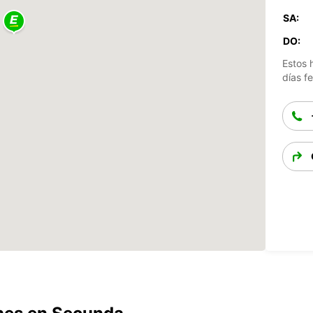
SA:
DO:
Estos 
días fe