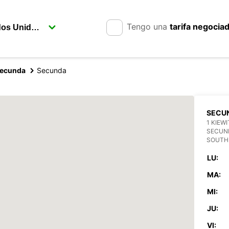
Tengo una
tarifa negocia
ecunda
Secunda
SECU
1 KIEW
SECUN
SOUTH
LU:
MA:
MI:
JU:
VI: