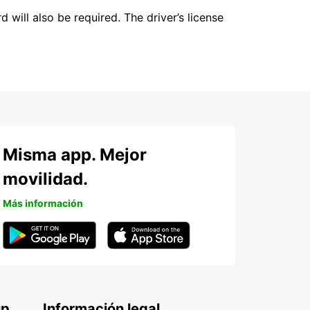
 will also be required. The driver’s license
Misma app. Mejor
movilidad.
Más información
up
Información legal