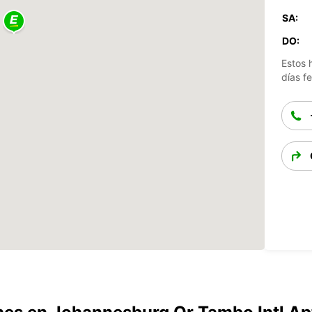
SA:
DO:
Estos 
días fe