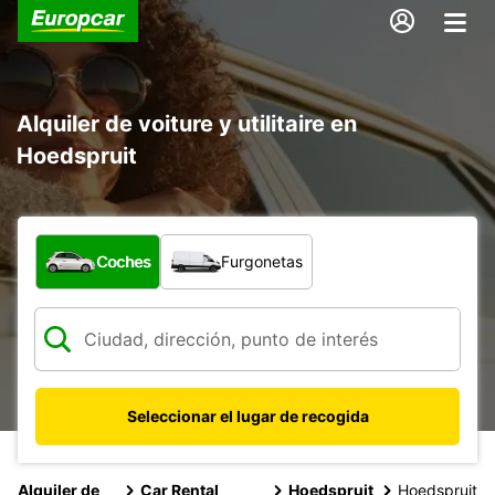
Alquiler de voiture y utilitaire en
Hoedspruit
¿Qué tipo de vehículo?
Coches
Furgonetas
Seleccionar el lugar de recogida
Alquiler de
Car Rental
Hoedspruit
Hoedspruit