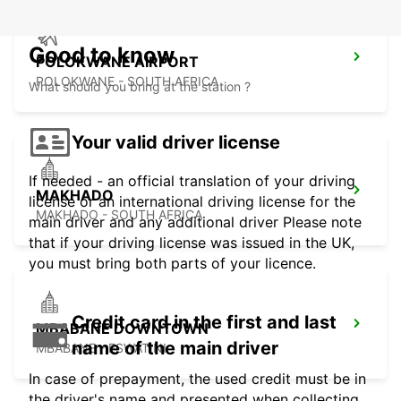
Good to know
POLOKWANE AIRPORT
POLOKWANE - SOUTH AFRICA
What should you bring at the station ?
Your valid driver license
If needed - an official translation of your driving
MAKHADO
license or an international driving license for the
MAKHADO - SOUTH AFRICA
main driver and any additional driver Please note
that if your driving license was issued in the UK,
you must bring both parts of your licence.
Credit card in the first and last
MBABANE DOWNTOWN
name of the main driver
MBABANE - ESWATINI
In case of prepayment, the used credit must be in
the driver's name and presented when collecting