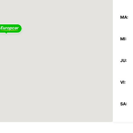
MA:
MI:
JU:
VI:
SA:
DO: