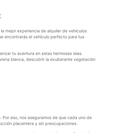
19:01 - 23:59*
t
argos extras
horarios de apertura pueden variar debido a los
stivos.
la mejor experiencia de alquiler de vehículos
e encontrarás el vehículo perfecto para tus
+248 (0) 2573668
menzar tu aventura en estas hermosas islas.
 arena blanca, descubrir la exuberante vegetación
Cómo llegar
lo. Por eso, nos aseguramos de que cada uno de
ucción placentera y sin preocupaciones.