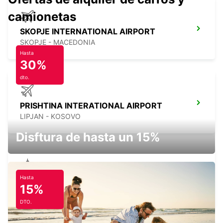
camionetas
SKOPJE INTERNATIONAL AIRPORT
SKOPJE - MACEDONIA
Hasta
30%
dto.
PRISHTINA INTERATIONAL AIRPORT
LIPJAN - KOSOVO
Disftura de hasta un 15%
Hasta
PRISHTINA CITY
15%
PRISHTINE - KOSOVO
DTO.