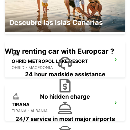
OHRID ST PAUL THE APOSTLE AIRPORT
Descubre las Islas Canarias
OHRID - MACEDONIA
Why renting car with Europcar ?
OHRID METROPOL LAKE RESORT
OHRID - MACEDONIA
24 hour roadside assistance
No hidden charge
TIRANA
TIRANA - ALBANIA
24/7 service in most major airports