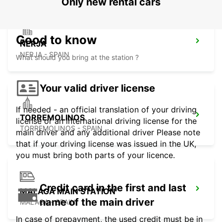
Only new rental cars
Good to know
NERJA
NERJA - SPAIN
What should you bring at the station ?
Your valid driver license
If needed - an official translation of your driving
TORREMOLINOS
license or an international driving license for the
TORREMOLINOS - SPAIN
main driver and any additional driver Please note
that if your driving license was issued in the UK,
you must bring both parts of your licence.
Credit card in the first and last
MALAGA MAIN STATION
name of the main driver
MALAGA - SPAIN
In case of prepayment, the used credit must be in