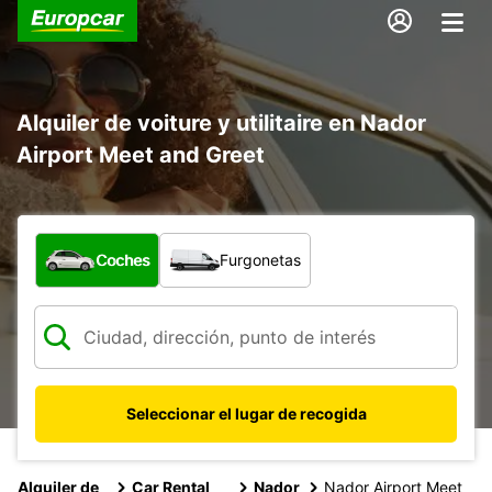
Alquiler de voiture y utilitaire en Nador
Airport Meet and Greet
¿Qué tipo de vehículo?
Coches
Furgonetas
Seleccionar el lugar de recogida
Alquiler de
Car Rental
Nador
Nador Airport Meet