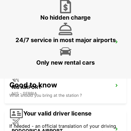
SKOPJE CITY CENTER
SKOPJE - MACEDONIA
No hidden charge
24/7 service in most major airports
SKOPJE INTERNATIONAL AIRPORT
SKOPJE - MACEDONIA
Only new rental cars
Good to know
NIS AIRPORT
NIS - SERBIA
What should you bring at the station ?
Your valid driver license
If needed - an official translation of your driving
PODGORICA AIRPORT