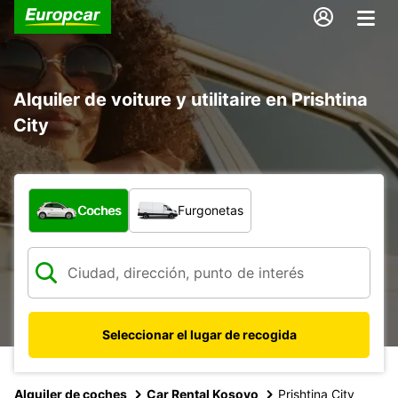
Alquiler de voiture y utilitaire en Prishtina
City
¿Qué tipo de vehículo?
Coches
Furgonetas
Seleccionar el lugar de recogida
Alquiler de coches
Car Rental Kosovo
Prishtina City