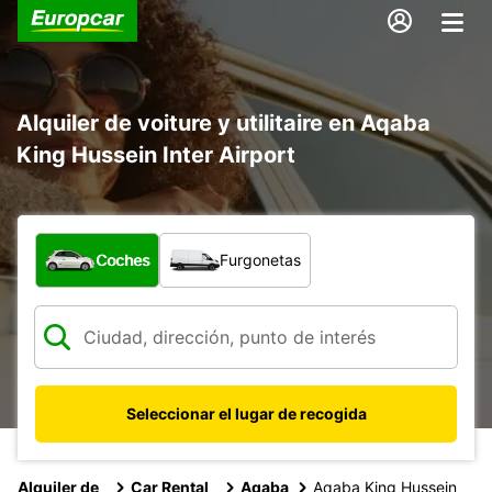
Alquiler de voiture y utilitaire en Aqaba
King Hussein Inter Airport
¿Qué tipo de vehículo?
Coches
Furgonetas
Seleccionar el lugar de recogida
Alquiler de
Car Rental
Aqaba
Aqaba King Hussein