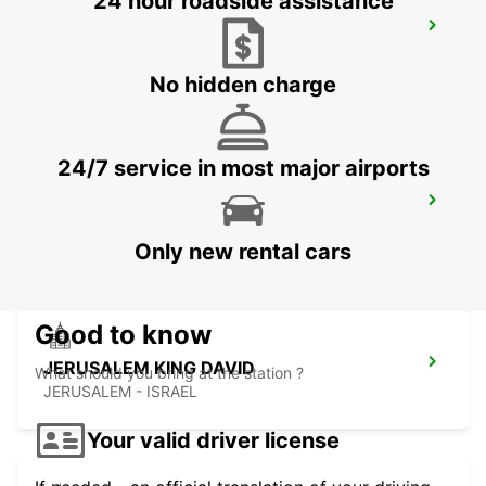
24 hour roadside assistance
AQABA AL NAHDA STREET CHAUFFEUR
SER
AQABA - JORDAN
No hidden charge
24/7 service in most major airports
BEIT SHEMESH
BEIT SHEMESH - ISRAEL
Only new rental cars
Good to know
JERUSALEM KING DAVID
What should you bring at the station ?
JERUSALEM - ISRAEL
Your valid driver license