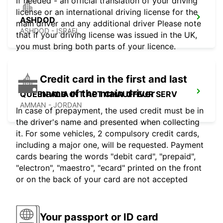
If needed - an official translation of your driving
license or an international driving license for the
ASHDOD
main driver and any additional driver Please note
ASHDOD - ISRAEL
that if your driving license was issued in the UK,
you must bring both parts of your licence.
Credit card in the first and last
name of the main driver
QUEEN ALIA INT APT CHAUFFEUR SERV
AMMAN - JORDAN
In case of prepayment, the used credit must be in
the driver's name and presented when collecting
it. For some vehicles, 2 compulsory credit cards,
including a major one, will be requested. Payment
cards bearing the words "debit card", "prepaid",
"electron", "maestro", "ecard" printed on the front
or on the back of your card are not accepted
Your passport or ID card