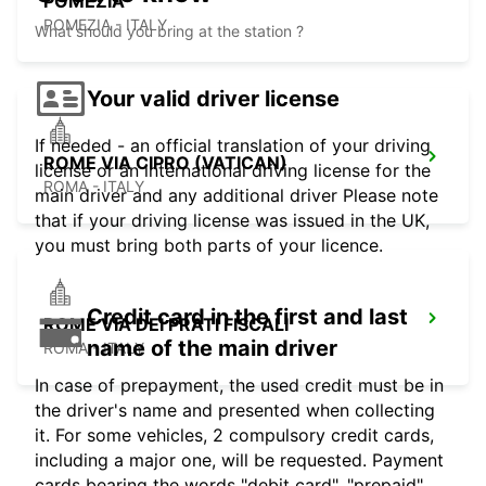
POMEZIA
POMEZIA - ITALY
What should you bring at the station ?
Your valid driver license
If needed - an official translation of your driving
ROME VIA CIPRO (VATICAN)
license or an international driving license for the
ROMA - ITALY
main driver and any additional driver Please note
that if your driving license was issued in the UK,
you must bring both parts of your licence.
Credit card in the first and last
ROME VIA DEI PRATI FISCALI
name of the main driver
ROMA - ITALY
In case of prepayment, the used credit must be in
the driver's name and presented when collecting
it. For some vehicles, 2 compulsory credit cards,
including a major one, will be requested. Payment
cards bearing the words "debit card", "prepaid",