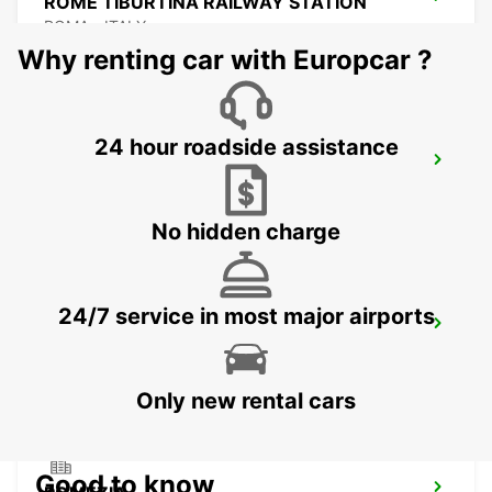
ROME TIBURTINA RAILWAY STATION
ROMA - ITALY
Why renting car with Europcar ?
24 hour roadside assistance
ROME VIA TIBURTINA
ROMA - ITALY
No hidden charge
24/7 service in most major airports
ROME VIA VENETO
ROMA - ITALY
Only new rental cars
Good to know