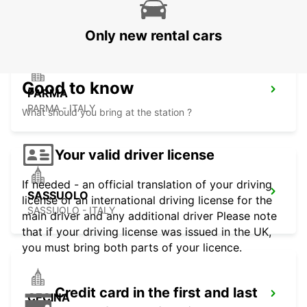
GENOVA - ITALY
Only new rental cars
Good to know
PARMA
PARMA - ITALY
What should you bring at the station ?
Your valid driver license
If needed - an official translation of your driving
SASSUOLO
license or an international driving license for the
SASSUOLO - ITALY
main driver and any additional driver Please note
that if your driving license was issued in the UK,
you must bring both parts of your licence.
Credit card in the first and last
CECINA