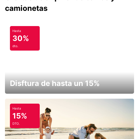
camionetas
Hasta
30%
dto.
Disftura de hasta un 15%
Hasta
15%
DTO.