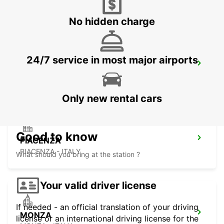
VERONA - ITALY
No hidden charge
24/7 service in most major airports
LODI
LODI - ITALY
Only new rental cars
Good to know
PIACENZA
PIACENZA - ITALY
What should you bring at the station ?
Your valid driver license
If needed - an official translation of your driving
MONZA
license or an international driving license for the