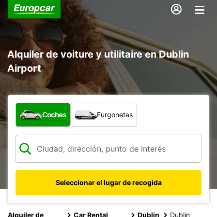
Alquiler de voiture y utilitaire en Dublin
Airport
¿Qué tipo de vehículo?
Coches
Furgonetas
Seleccionar el lugar de recogida
Alquiler de
Car Rental
Dublin
Dublin