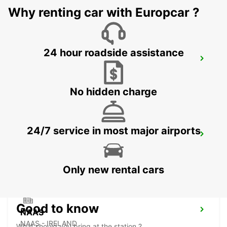
Why renting car with Europcar ?
24 hour roadside assistance
DUBLIN SOUTH
DUBLIN - IRELAND
No hidden charge
24/7 service in most major airports
DROGHEDA
DROGHEDA - IRELAND
Only new rental cars
Good to know
NAAS
NAAS - IRELAND
What should you bring at the station ?