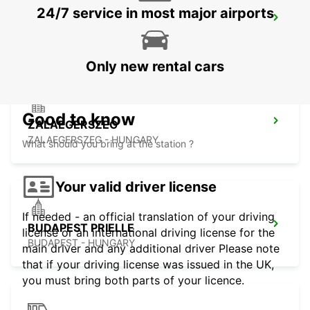
24/7 service in most major airports
VIENNA AIRPORT
VIENNA - AUSTRIA
Only new rental cars
Good to know
ZALAEGERSZEG
ZALAEGERSZEG - HUNGARY
What should you bring at the station ?
Your valid driver license
If needed - an official translation of your driving
BUDAPEST PRIELLE
license or an international driving license for the
BUDAPEST - HUNGARY
main driver and any additional driver Please note
that if your driving license was issued in the UK,
you must bring both parts of your licence.