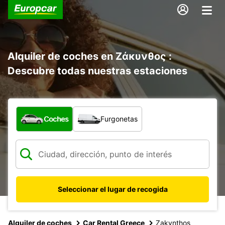
Alquiler de coches en Ζάκυνθος :
Descubre todas nuestras estaciones
¿Qué tipo de vehículo?
Coches
Furgonetas
Seleccionar el lugar de recogida
Alquiler de coches
Car Rental Greece
Zakynthos