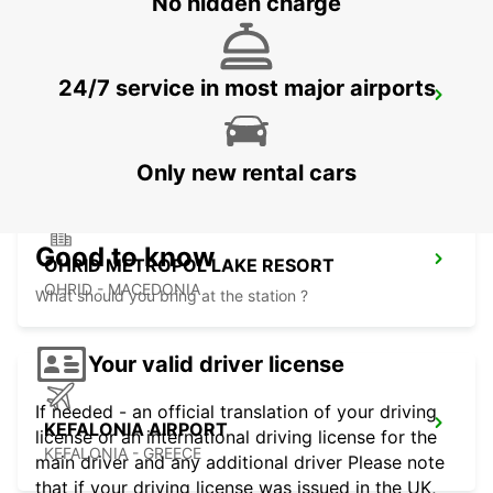
No hidden charge
24/7 service in most major airports
LECCE
LECCE - ITALY
Only new rental cars
Good to know
OHRID METROPOL LAKE RESORT
OHRID - MACEDONIA
What should you bring at the station ?
Your valid driver license
If needed - an official translation of your driving
KEFALONIA AIRPORT
license or an international driving license for the
KEFALONIA - GREECE
main driver and any additional driver Please note
that if your driving license was issued in the UK,