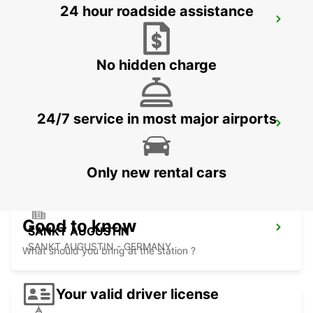
24 hour roadside assistance
BONN BAD GODESBERG
BONN - GERMANY
No hidden charge
24/7 service in most major airports
FRANKFURT HAHN AIRPORT
HAHN-FLUGHAFEN - GERMANY
Only new rental cars
Good to know
SANKT AUGUSTIN
SANKT AUGUSTIN - GERMANY
What should you bring at the station ?
Your valid driver license