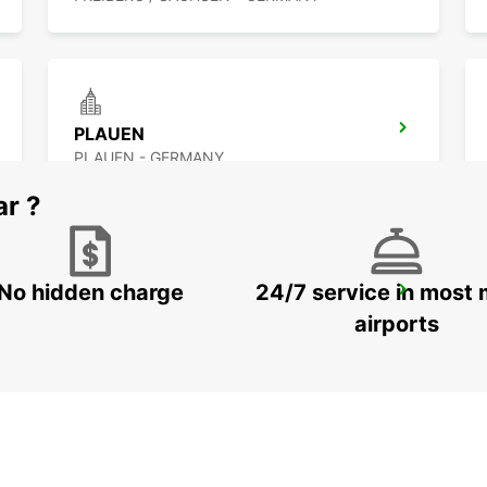
PLAUEN
PLAUEN - GERMANY
ar ?
No hidden charge
24/7 service in most 
DRESDEN VW FORUM (DROP-OFF ONLY)
DRESDEN - GERMANY
airports