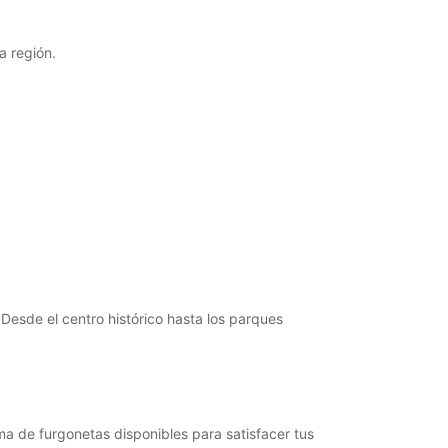
argos extras
horarios de apertura pueden variar debido a los
a región.
stivos.
+49 (371) 281310
Cómo llegar
 Desde el centro histórico hasta los parques
ma de furgonetas disponibles para satisfacer tus