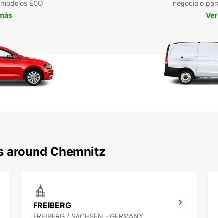
a modelos ECO
negocio o par
 más
Ver
ns around Chemnitz
FREIBERG
FREIBERG / SACHSEN - GERMANY