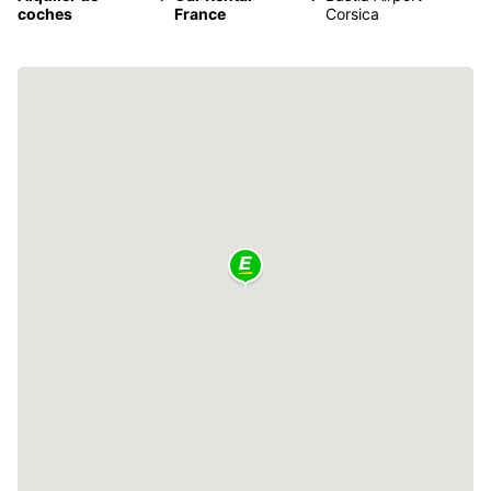
coches
France
Corsica