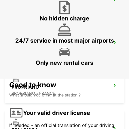
PORTICCIO
PORTICCIO - FRANCE
No hidden charge
24/7 service in most major airports
PORTO-VECCHIO
PORTO VECCHIO - FRANCE
Only new rental cars
Good to know
PROPRIANO
PROPRIANO - FRANCE
What should you bring at the station ?
Your valid driver license
If needed - an official translation of your driving