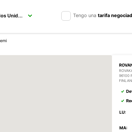
Tengo una
tarifa negocia
iemi
ROVAN
ROVAKA
96100 
FINLA
De
Re
LU:
MA: