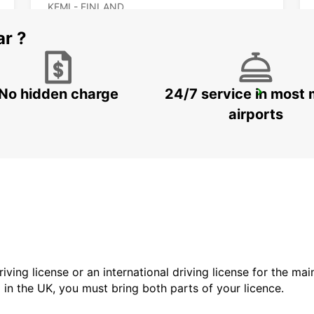
KEMI - FINLAND
ar ?
No hidden charge
24/7 service in most 
KUUSAMO CITY
KUUSAMO - FINLAND
airports
driving license or an international driving license for the ma
d in the UK, you must bring both parts of your licence.