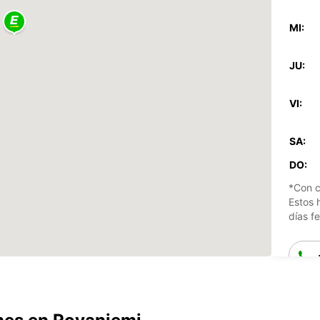
MI:
JU:
VI:
SA:
DO:
*Con c
Estos 
días fe