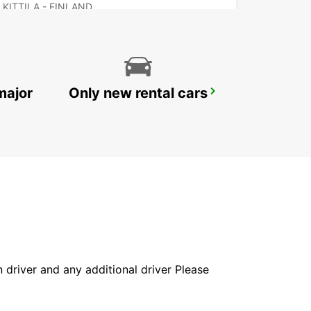
KITTILA - FINLAND
major
Only new rental cars
KUUSAMO AIRPORT
KUUSAMO - FINLAND
in driver and any additional driver Please