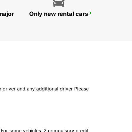
major
Only new rental cars
HAMEENLINNA CITY
HÄMEENLINNA - FINLAND
in driver and any additional driver Please
. For some vehicles, 2 compulsory credit