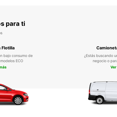
s para ti
os
Flotilla
Camioneta
n bajo consumo de
¿Estás buscando un
a modelos ECO
negocio o par
 más
Ver