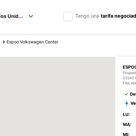
Tengo una
tarifa negocia
Espoo Volkswagen Center
ESPO
Piispant
02240 
FINLA
De
Ve
LU:
MA:
MI: