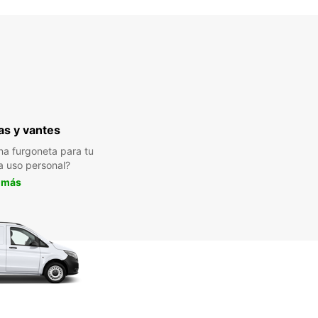
s y vantes
a furgoneta para tu
a uso personal?
 más