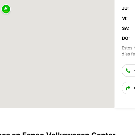
JU:
VI:
SA:
DO:
Estos 
días fe